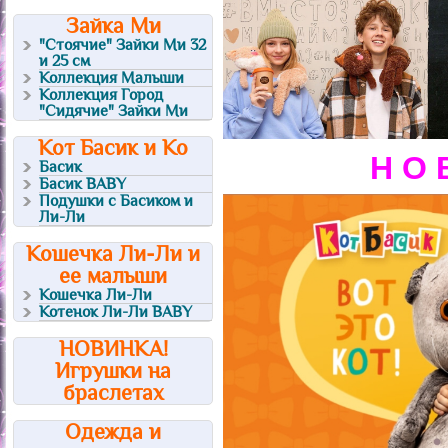
Зайка Ми
"Стоячие" Зайки Ми 32
и 25 см
Коллекция Малыши
Коллекция Город
"Сидячие" Зайки Ми
Кот Басик и Ко
Н О В
Басик
Басик BABY
Подушки с Басиком и
Ли-Ли
Кошечка Ли-Ли и
ее малыши
Кошечка Ли-Ли
Котенок Ли-Ли BABY
НОВИНКА!
Игрушки на
браслетах
Одежда и