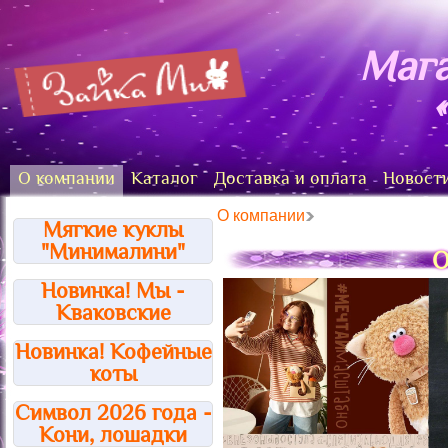
Мага
О компании
Каталог
Доставка и оплата
Новост
О компании
Мягкие куклы
"Минималини"
О
Новинка! Мы -
Кваковские
Новинка! Кофейные
коты
Символ 2026 года -
Кони, лошадки