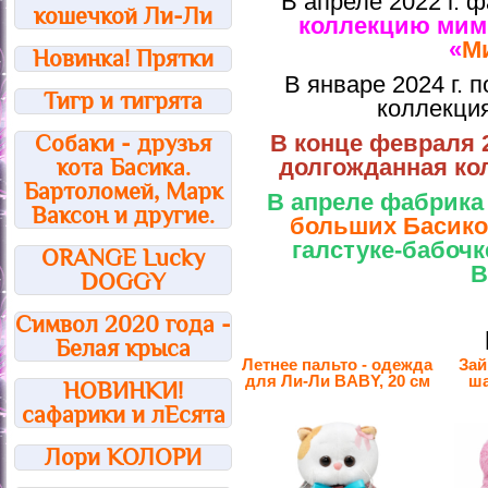
В апреле 2022 г. 
кошечкой Ли-Ли
коллекцию мим
«
М
Новинка! Прятки
В январе 2024 г. 
Тигр и тигрята
коллекция
Собаки - друзья
В конце февраля 
кота Басика.
долгожданная ко
Бартоломей, Марк
В апреле фабрика
Ваксон и другие.
больших Басиков
галстуке‑бабочк
ORANGE Lucky
В
DOGGY
Символ 2020 года -
Белая крыса
Летнее пальто - одежда
Зай
для Ли-Ли BABY, 20 см
ша
НОВИНКИ!
сафарики и лЕсята
Лори КОЛОРИ