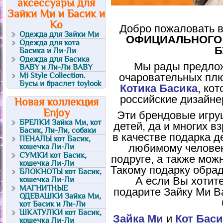
аксессуары для
Зайки Ми и Басик и
Ко
Добро пожаловать в
Одежда для Зайки Ми
ОФИЦИАЛЬНОГО
Одежда для кота
Б
Басика и Ли-Ли
Одежда для Басика
Мы рады предлож
BABY и Ли-Ли BABY
Mi Style Collection.
очаровательных п
Бусы и браслет toylook
Котика Басика
, ко
российские дизайне
Новая коллекция
Enjoy
Эти брендовые игру
БРЕЛКИ Зайка Ми, кот
детей, да и многих в
Басик, Ли-Ли, собаки
в качестве подарка 
ПЕНАЛЫ кот Басик,
любимому челове
кошечка Ли-Ли
СУМКИ кот Басик,
подруге, а также можн
кошечка Ли-Ли
Такому подарку обрад
БЛОКНОТЫ кот Басик,
А если Вы хотите
кошечка Ли-Ли
МАГНИТНЫЕ
подарите Зайку Ми В
ОДЕВАШКИ Зайка Ми,
кот Басик и Ли-Ли
ШКАТУЛКИ кот Басик,
Зайка Ми
и
Кот Баси
кошечка Ли-Ли