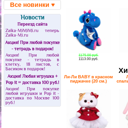
Все новинки ♥
Новости
Переезд сайта
Zaika-MiMiMi.ru теперь
Zaika-Mi.ru
Акция! При любой покупке
- тетрадь в подарок!
Акция! При любой
1175.00 руб.
1113.00 руб.
покупке - тетрадь в
клетку, 18 листов, с
Басиком в подарок!
Хи
Акция! Любая игрушка +
Ли-Ли BABY в красном
пиджачке (20 см.)
спал
Pop it = доставка 100 руб.!
Акция! При покупке
любой игрушки и Pop it -
доставка по Москве 100
руб.!