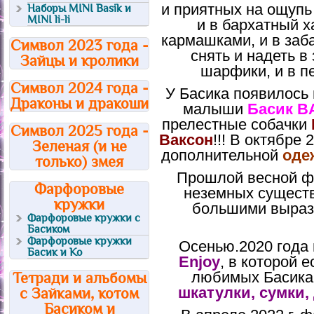
и приятных на ощупь
Наборы MINI Basik и
MINI li-li
и в бархатный 
кармашками, и в заб
Символ 2023 года -
снять и надеть в
Зайцы и кролики
шарфики, и в пе
Символ 2024 года -
У Басика появилось 
Драконы и дракоши
малыши
Басик B
прелестные собачки
Символ 2025 года -
Ваксон
!!! В октябре
Зеленая (и не
дополнительной
оде
только) змея
Прошлой весной ф
Фарфоровые
неземных существ
кружки
большими выраз
Фарфоровые кружки с
Басиком
Фарфоровые кружки
Осенью.2020 года
Басик и Ко
Enjoy
, в которой 
любимых Басика 
Тетради и альбомы
шкатулки
,
сумки
,
с Зайками, котом
Басиком и