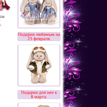
034
.
.
Подарки любимым на
23 февраля.
Подарки для нее к
8 марта.