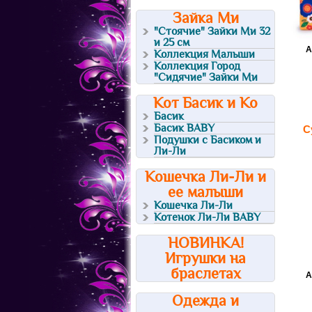
Зайка Ми
"Стоячие" Зайки Ми 32
и 25 см
А
Коллекция Малыши
Коллекция Город
"Сидячие" Зайки Ми
Кот Басик и Ко
Басик
Басик BABY
С
Подушки с Басиком и
Ли-Ли
Кошечка Ли-Ли и
ее малыши
Кошечка Ли-Ли
Котенок Ли-Ли BABY
НОВИНКА!
Игрушки на
браслетах
А
Одежда и