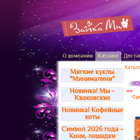
О компании
Каталог
Доста
Катал
Мягкие куклы
"Минималини"
Новинка! Мы -
new
Кваковские
Сум
Новинка! Кофейные
коты
Символ 2026 года -
Кони, лошадки