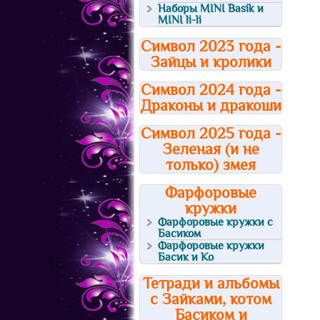
Наборы MINI Basik и
MINI li-li
Символ 2023 года -
Зайцы и кролики
Символ 2024 года -
Драконы и дракоши
Символ 2025 года -
Зеленая (и не
только) змея
Фарфоровые
кружки
Фарфоровые кружки с
Басиком
Фарфоровые кружки
Басик и Ко
Тетради и альбомы
с Зайками, котом
Басиком и