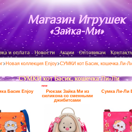
Магазин Игрушек
«Зайка-Ми»
вка и оплата
Новости
Акции
Оптовикам
Контакт
ог
Новая коллекция Enjoy
СУМКИ кот Басик, кошечка Ли-Л
СУМКИ кот Басик, кошечка Ли-Ли
new
ка Басик Enjoy
Рюкзак Зайка Ми из
Сумка Ли-Ли 
силикона со сменными
джибитсами