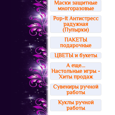
Маски защитные
многоразовые
Pop-it Антистресс
радужная
(Пупырки)
ПАКЕТЫ
подарочные
ЦВЕТЫ и букеты
А еще...
Настольные игры -
Хиты продаж
Сувениры ручной
работы
Куклы ручной
работы