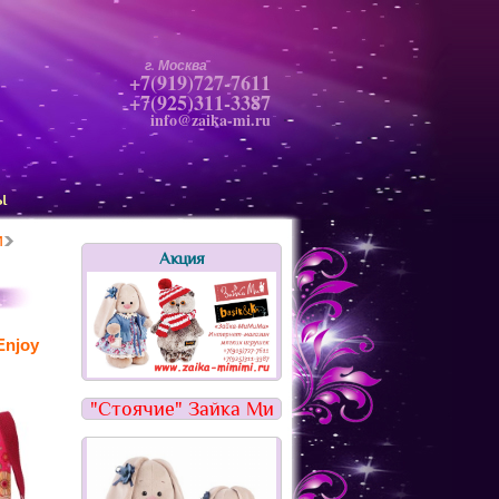
г. Москва
+7(919)727-7611
+7(925)311-3387
info@zaika-mi.ru
ы
и
Акция
Enjoy
"Стоячие" Зайка Ми