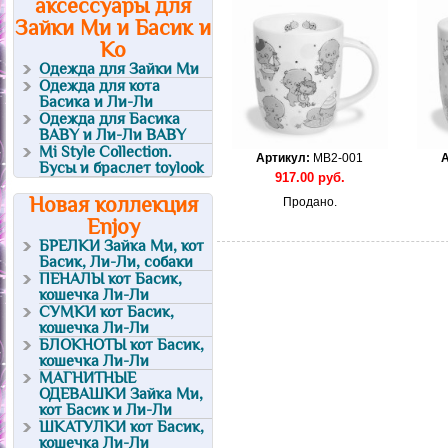
аксессуары для
Зайки Ми и Басик и
Ко
Одежда для Зайки Ми
Одежда для кота
Басика и Ли-Ли
Одежда для Басика
BABY и Ли-Ли BABY
Mi Style Collection.
Артикул:
MB2-001
А
Бусы и браслет toylook
917.00
руб.
Новая коллекция
Продано.
Enjoy
БРЕЛКИ Зайка Ми, кот
Басик, Ли-Ли, собаки
ПЕНАЛЫ кот Басик,
кошечка Ли-Ли
СУМКИ кот Басик,
кошечка Ли-Ли
БЛОКНОТЫ кот Басик,
кошечка Ли-Ли
МАГНИТНЫЕ
ОДЕВАШКИ Зайка Ми,
кот Басик и Ли-Ли
ШКАТУЛКИ кот Басик,
кошечка Ли-Ли