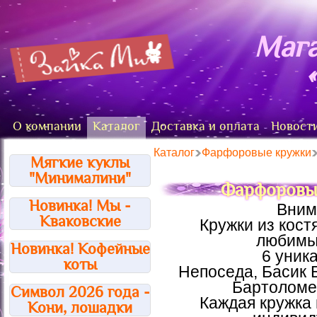
Мага
О компании
Каталог
Доставка и оплата
Новост
Каталог
Фарфоровые кружки
Мягкие куклы
"Минималини"
Фарфоровые
Новинка! Мы -
Вним
Кваковские
Кружки из кос
любимы
Новинка! Кофейные
6 уник
коты
Непоседа, Басик 
Бартоломей
Символ 2026 года -
Каждая кружка 
Кони, лошадки