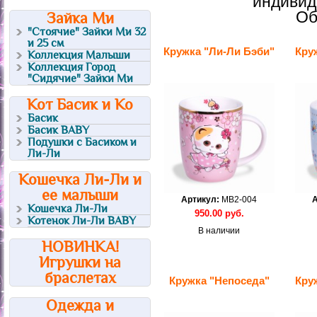
индивид
Об
Зайка Ми
"Стоячие" Зайки Ми 32
и 25 см
Кружка "Ли-Ли Бэби"
Кру
Коллекция Малыши
Коллекция Город
"Сидячие" Зайки Ми
Кот Басик и Ко
Басик
Басик BABY
Подушки с Басиком и
Ли-Ли
Кошечка Ли-Ли и
ее малыши
Артикул:
MB2-004
А
Кошечка Ли-Ли
950.00
руб.
Котенок Ли-Ли BABY
В наличии
НОВИНКА!
Игрушки на
браслетах
Кружка "Непоседа"
Кру
Одежда и