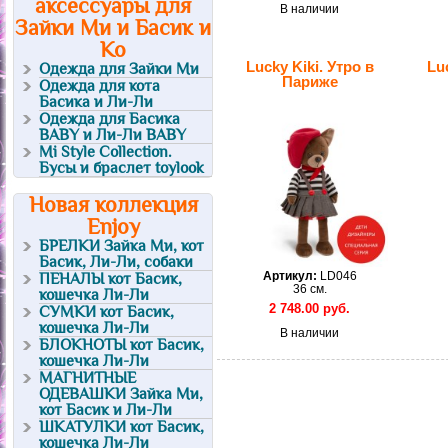
аксессуары для
В наличии
Зайки Ми и Басик и
Ко
Lucky Kiki. Утро в
Lu
Одежда для Зайки Ми
Париже
Одежда для кота
Басика и Ли-Ли
Одежда для Басика
BABY и Ли-Ли BABY
Mi Style Collection.
Бусы и браслет toylook
Новая коллекция
Enjoy
БРЕЛКИ Зайка Ми, кот
Басик, Ли-Ли, собаки
Артикул:
LD046
ПЕНАЛЫ кот Басик,
36 см.
кошечка Ли-Ли
2 748.00
руб.
СУМКИ кот Басик,
кошечка Ли-Ли
В наличии
БЛОКНОТЫ кот Басик,
кошечка Ли-Ли
МАГНИТНЫЕ
ОДЕВАШКИ Зайка Ми,
кот Басик и Ли-Ли
ШКАТУЛКИ кот Басик,
кошечка Ли-Ли