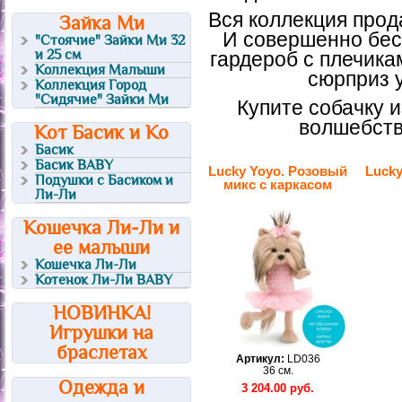
Вся коллекция прод
Зайка Ми
И совершенно бес
"Стоячие" Зайки Ми 32
и 25 см
гардероб с плечика
Коллекция Малыши
сюрприз у
Коллекция Город
"Сидячие" Зайки Ми
Купите собачку 
волшебств
Кот Басик и Ко
Басик
Басик BABY
Lucky Yoyo. Розовый
Lucky
Подушки с Басиком и
микс с каркасом
Ли-Ли
Кошечка Ли-Ли и
ее малыши
Кошечка Ли-Ли
Котенок Ли-Ли BABY
НОВИНКА!
Игрушки на
браслетах
Артикул:
LD036
36 см.
Одежда и
3 204.00
руб.