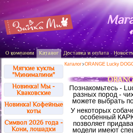
Мага
О компании
Каталог
Доставка и оплата
Новост
Каталог
ORANGE Lucky DOG
Мягкие куклы
"Минималини"
ORANG
Новинка! Мы -
Познакомьтесь - Lu
Кваковские
разных пород - чих
можете выбрать по
Новинка! Кофейные
У некоторых собач
коты
особенный КАРК
Символ 2026 года -
позволяет придава
Кони, лошадки
модели имеют спец