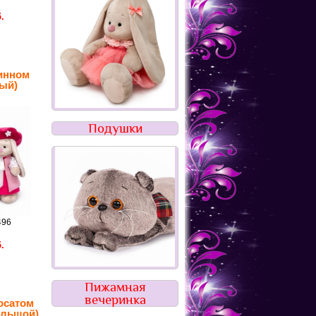
.
инном
ый)
Подушки
496
.
Пижамная
вечеринка
осатом
ольшой)