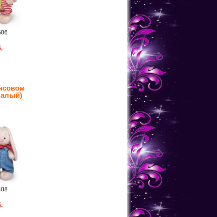
506
.
нсовом
малый)
408
.