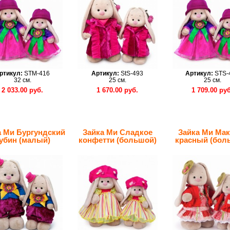
ртикул:
STM-416
Артикул:
StS-493
Артикул:
STS-
32 см.
25 см.
25 см.
2 033.00 руб.
1 670.00 руб.
1 709.00 руб
а Ми Бургундский
Зайка Ми Сладкое
Зайка Ми Мак
убин (малый)
конфетти (большой)
красный (бол