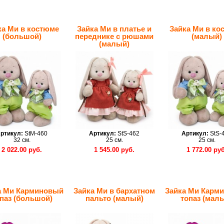
ка Ми в костюме
Зайка Ми в платье и
Зайка Ми в ко
(большой)
переднике с рюшами
(малый)
(малый)
ртикул:
StM-460
Артикул:
StS-462
Артикул:
StS-
32 см.
25 см.
25 см.
2 022.00 руб.
1 545.00 руб.
1 772.00 руб
а Ми Карминовый
Зайка Ми в бархатном
Зайка Ми Карм
паз (большой)
пальто (малый)
топаз (мал