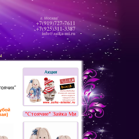
г. Москва
+7(919)727-7611
+7(925)311-3387
info@zaika-mi.ru
ы
Акция
тоячих"
убой
"Стоячие" Зайка Ми
лая)