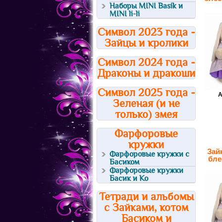
Наборы MINI Basik и
MINI li-li
Символ 2023 года -
Зайцы и кролики
Символ 2024 года -
Драконы и дракоши
Символ 2025 года -
А
Зеленая (и не
только) змея
Фарфоровые
кружки
Зай
Фарфоровые кружки с
бле
Басиком
Фарфоровые кружки
Басик и Ко
Тетради и альбомы
с Зайками, котом
Басиком и