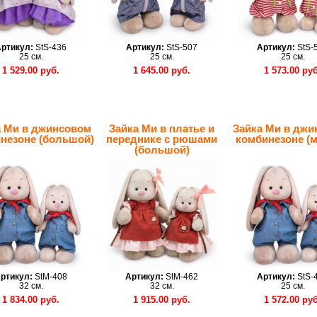
ртикул:
StS-436
Артикул:
StS-507
Артикул:
StS-
25 см.
25 см.
25 см.
1 529.00 руб.
1 645.00 руб.
1 573.00 руб
а Ми в джинсовом
Зайка Ми в платье и
Зайка Ми в джи
незоне (большой)
переднике с рюшами
комбинезоне (
(большой)
ртикул:
StM-408
Артикул:
StM-462
Артикул:
StS-
32 см.
32 см.
25 см.
1 834.00 руб.
1 915.00 руб.
1 572.00 руб