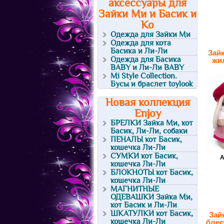
аксессуары для
Зайки Ми и Басик и
Ко
Одежда для Зайки Ми
Одежда для кота
Басика и Ли-Ли
Зай
Одежда для Басика
жи
BABY и Ли-Ли BABY
Mi Style Collection.
Бусы и браслет toylook
Новая коллекция
Enjoy
БРЕЛКИ Зайка Ми, кот
Басик, Ли-Ли, собаки
ПЕНАЛЫ кот Басик,
кошечка Ли-Ли
СУМКИ кот Басик,
А
кошечка Ли-Ли
БЛОКНОТЫ кот Басик,
кошечка Ли-Ли
МАГНИТНЫЕ
ОДЕВАШКИ Зайка Ми,
кот Басик и Ли-Ли
ШКАТУЛКИ кот Басик,
Зай
кошечка Ли-Ли
блес