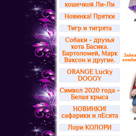
кошечкой Ли-Ли
Новинка! Прятки
А
Тигр и тигрята
Собаки - друзья
кота Басика.
Бартоломей, Марк
Зайк
Ваксон и другие.
комби
ORANGE Lucky
DOGGY
Символ 2020 года -
Белая крыса
НОВИНКИ!
сафарики и лЕсята
А
Лори КОЛОРИ