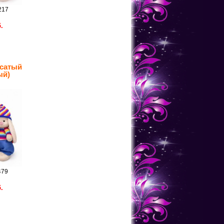
217
.
осатый
ый)
479
.