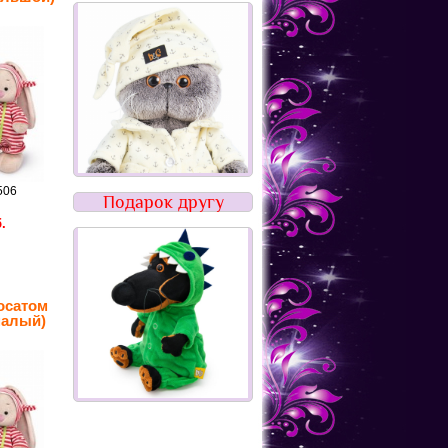
506
Подарок другу
.
осатом
малый)