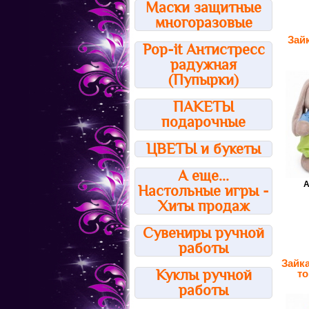
Маски защитные
многоразовые
Зай
Pop-it Антистресс
радужная
(Пупырки)
ПАКЕТЫ
подарочные
ЦВЕТЫ и букеты
А еще...
А
Настольные игры -
Хиты продаж
Сувениры ручной
работы
Зайк
Куклы ручной
то
работы