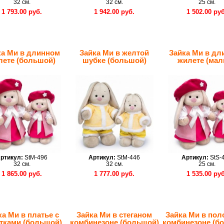
32 см.
32 см.
25 см.
1 793.00 руб.
1 942.00 руб.
1 502.00 руб
ка Ми в длинном
Зайка Ми в желтой
Зайка Ми в дл
лете (большой)
шубке (большой)
жилете (мал
ртикул:
StM-496
Артикул:
StM-446
Артикул:
StS-
32 см.
32 см.
25 см.
1 865.00 руб.
1 777.00 руб.
1 535.00 руб
ка Ми в платье с
Зайка Ми в стеганом
Зайка Ми в пол
тками (большой)
комбинезоне (большой)
комбинезоне (б