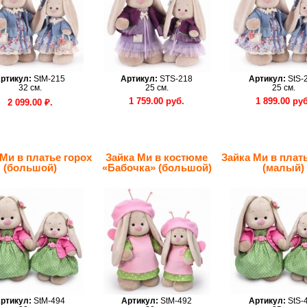
ртикул:
StM-215
Артикул:
STS-218
Артикул:
StS-
32 см.
25 см.
25 см.
1 759.00 руб.
1 899.00 руб
2 099.00 ₽.
 Ми в платье горох
Зайка Ми в костюме
Зайка Ми в плат
(большой)
«Бабочка» (большой)
(малый)
ртикул:
StM-494
Артикул:
StM-492
Артикул:
StS-