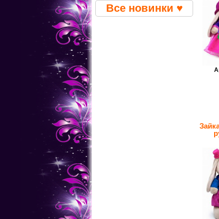
Все новинки ♥
А
Зайк
р