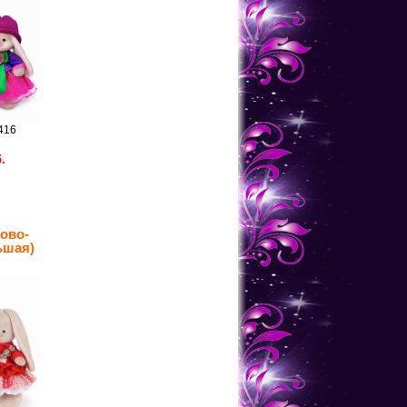
416
.
ово-
ьшая)