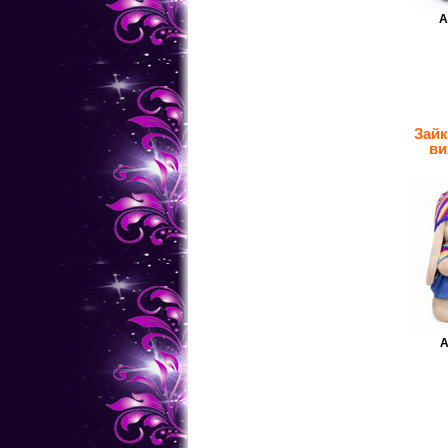
А
Зай
ви
А