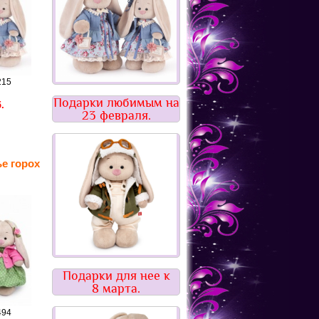
215
Подарки любимым на
.
23 февраля.
ье горох
Подарки для нее к
8 марта.
494