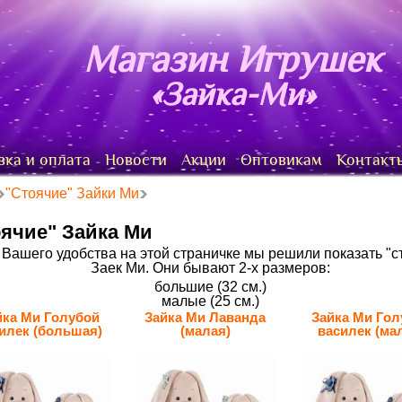
Магазин Игрушек
«Зайка-Ми»
вка и оплата
Новости
Акции
Оптовикам
Контакт
"Стоячие" Зайки Ми
ячие" Зайка Ми
 Вашего удобства на этой страничке мы решили показать "с
Заек Ми. Они бывают 2-х размеров:
большие (32 см.)
малые (25 см.)
йка Ми Голубой
Зайка Ми Лаванда
Зайка Ми Гол
илек (большая)
(малая)
василек (ма