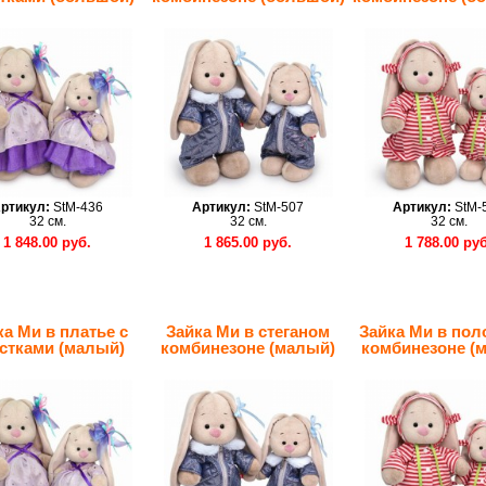
ртикул:
StM-436
Артикул:
StM-507
Артикул:
StM-
32 см.
32 см.
32 см.
1 848.00 руб.
1 865.00 руб.
1 788.00 руб
ка Ми в платье с
Зайка Ми в стеганом
Зайка Ми в пол
стками (малый)
комбинезоне (малый)
комбинезоне (