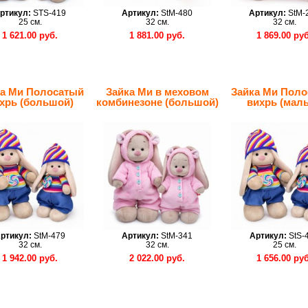
ртикул:
STS-419
Артикул:
StM-480
Артикул:
StM-
25 см.
32 см.
32 см.
1 621.00 руб.
1 881.00 руб.
1 869.00 руб
ка Ми Полосатый
Зайка Ми в меховом
Зайка Ми Пол
хрь (большой)
комбинезоне (большой)
вихрь (мал
ртикул:
StM-479
Артикул:
StM-341
Артикул:
StS-
32 см.
32 см.
25 см.
1 942.00 руб.
2 022.00 руб.
1 656.00 руб