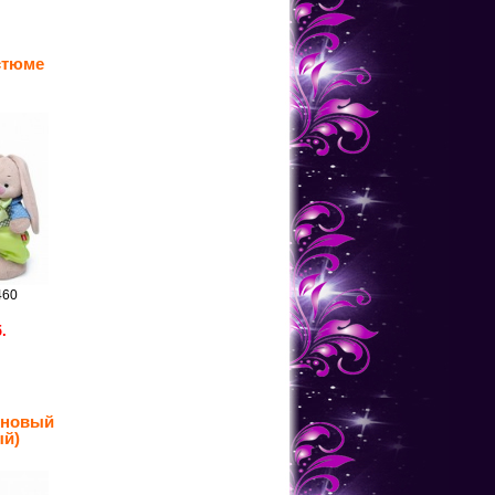
стюме
460
.
иновый
ый)