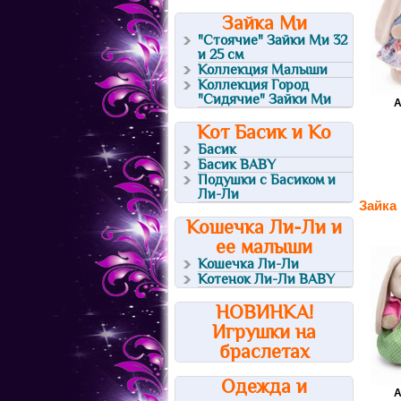
Зайка Ми
"Стоячие" Зайки Ми 32
и 25 см
Коллекция Малыши
Коллекция Город
"Сидячие" Зайки Ми
А
Кот Басик и Ко
Басик
Басик BABY
Подушки с Басиком и
Ли-Ли
Зайка
Кошечка Ли-Ли и
ее малыши
Кошечка Ли-Ли
Котенок Ли-Ли BABY
НОВИНКА!
Игрушки на
браслетах
Одежда и
А