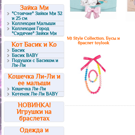
Зайка Ми
"Стоячие" Зайки Ми 32
и 25 см
Коллекция Малыши
Коллекция Город
"Сидячие" Зайки Ми
Mi Style Collection. Бусы и
браслет toylook
Кот Басик и Ко
Басик
Басик BABY
Подушки с Басиком и
Ли-Ли
Кошечка Ли-Ли и
ее малыши
Кошечка Ли-Ли
Котенок Ли-Ли BABY
НОВИНКА!
Игрушки на
браслетах
Одежда и