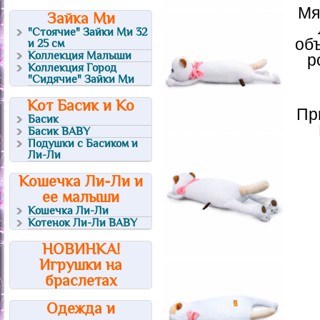
Мя
Зайка Ми
"Стоячие" Зайки Ми 32
об
и 25 см
Коллекция Малыши
р
Коллекция Город
"Сидячие" Зайки Ми
Кот Басик и Ко
Пр
Басик
Басик BABY
Подушки с Басиком и
Ли-Ли
Кошечка Ли-Ли и
ее малыши
Кошечка Ли-Ли
Котенок Ли-Ли BABY
НОВИНКА!
Игрушки на
браслетах
Одежда и