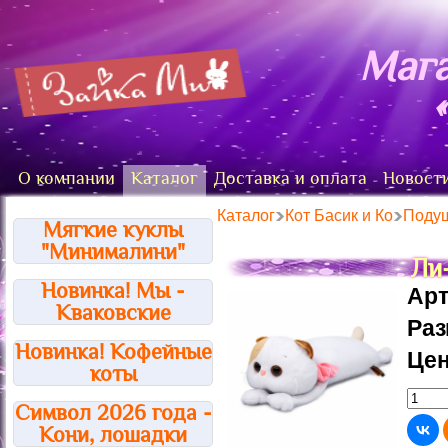
Мага
О компании
Каталог
Доставка и оплата
Новост
Каталог
Кот Басик и Ко
Подуш
Мягкие куклы
"Минималини"
Ли
Новинка! Мы -
Арт
Кваковские
Ра
Новинка! Кофейные
Цен
коты
Символ 2026 года -
Кони, лошадки