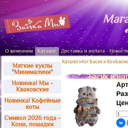
Мага
О компании
Каталог
Доставка и оплата
Новост
Каталог
Кот Басик и Ко
Басик
Мягкие куклы
"Минималини"
Басик и шар
Новинка! Мы -
Арт
Кваковские
Ра
Новинка! Кофейные
Цен
коты
Символ 2026 года -
Кони, лошадки