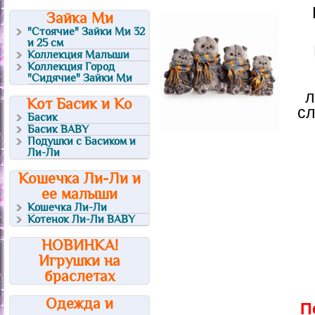
Зайка Ми
"Стоячие" Зайки Ми 32
и 25 см
Коллекция Малыши
Коллекция Город
"Сидячие" Зайки Ми
л
Кот Басик и Ко
сл
Басик
Басик BABY
Подушки с Басиком и
Ли-Ли
Кошечка Ли-Ли и
ее малыши
Кошечка Ли-Ли
Котенок Ли-Ли BABY
НОВИНКА!
Игрушки на
браслетах
Одежда и
П