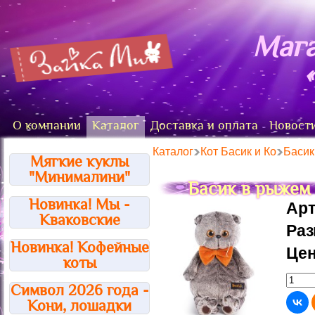
Мага
О компании
Каталог
Доставка и оплата
Новост
Каталог
Кот Басик и Ко
Басик
Мягкие куклы
"Минималини"
Басик в рыжем 
Новинка! Мы -
Арт
Кваковские
Ра
Новинка! Кофейные
Цен
коты
Символ 2026 года -
Кони, лошадки