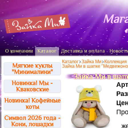
Мага
О компании
Каталог
Доставка и оплата
Новост
Каталог
Зайка Ми
Коллекци
Мягкие куклы
Зайка Ми в шапке "Медвежоно
"Минималини"
Зайка Ми в шап
Новинка! Мы -
Арт
Кваковские
Ра
Новинка! Кофейные
Цен
коты
Про
Символ 2026 года -
Кони, лошадки
ж