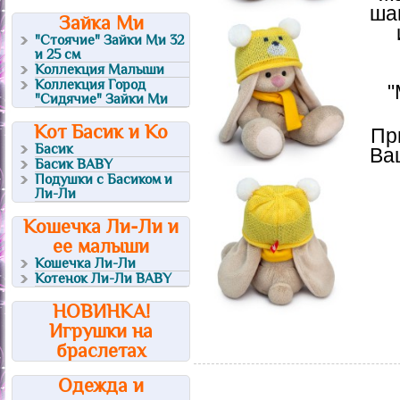
ша
Зайка Ми
"Стоячие" Зайки Ми 32
и 25 см
Коллекция Малыши
Коллекция Город
"
"Сидячие" Зайки Ми
Кот Басик и Ко
Пр
Басик
Ва
Басик BABY
Подушки с Басиком и
Ли-Ли
Кошечка Ли-Ли и
ее малыши
Кошечка Ли-Ли
Котенок Ли-Ли BABY
НОВИНКА!
Игрушки на
браслетах
Одежда и