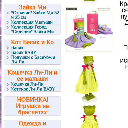
Кр
Зайка Ми
с
"Стоячие" Зайки Ми 32
пу
и 25 см
Коллекция Малыши
Коллекция Город
"Сидячие" Зайки Ми
Кот Басик и Ко
П
Басик
Басик BABY
Подушки с Басиком и
ис
Ли-Ли
Кошечка Ли-Ли и
ее малыши
Кошечка Ли-Ли
Котенок Ли-Ли BABY
НОВИНКА!
Игрушки на
браслетах
Одежда и