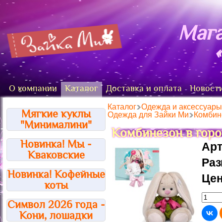
Мага
О компании
Каталог
Доставка и оплата
Новост
Каталог
Одежда и аксессуары 
Мягкие куклы
Одежда для Зайки Ми
Комбин
"Минималини"
Комбинезон в гор
Новинка! Мы -
Арт
Кваковские
Ра
Новинка! Кофейные
Цен
коты
Символ 2026 года -
Кони, лошадки