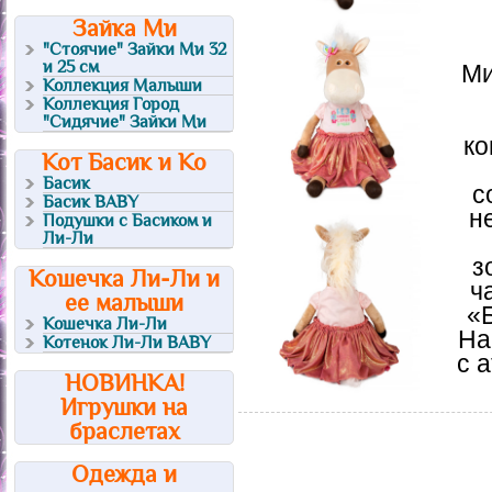
Зайка Ми
"Стоячие" Зайки Ми 32
и 25 см
Ми
Коллекция Малыши
Коллекция Город
"Сидячие" Зайки Ми
ко
Кот Басик и Ко
Басик
с
Басик BABY
н
Подушки с Басиком и
Ли-Ли
з
Кошечка Ли-Ли и
ч
ее малыши
«
Кошечка Ли-Ли
На
Котенок Ли-Ли BABY
с 
НОВИНКА!
Игрушки на
браслетах
Одежда и