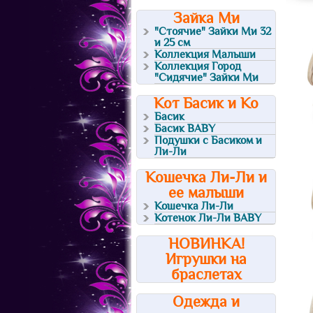
Зайка Ми
"Стоячие" Зайки Ми 32
и 25 см
Коллекция Малыши
Коллекция Город
"Сидячие" Зайки Ми
Кот Басик и Ко
Басик
Басик BABY
Подушки с Басиком и
Ли-Ли
Кошечка Ли-Ли и
ее малыши
Кошечка Ли-Ли
Котенок Ли-Ли BABY
НОВИНКА!
Игрушки на
браслетах
Одежда и