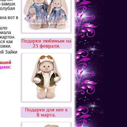
о-замши.
голубая
ана вот в
ошло
риала
картон.
Подарки любимым на
ся как
23 февраля.
овки.
ей Зайки
Вашей
дами:
Подарки для нее к
8 марта.