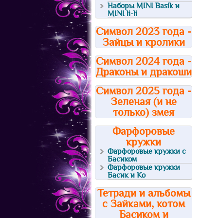
Наборы MINI Basik и
MINI li-li
Символ 2023 года -
Зайцы и кролики
Символ 2024 года -
Драконы и дракоши
Символ 2025 года -
Зеленая (и не
только) змея
Фарфоровые
кружки
Фарфоровые кружки с
Басиком
Фарфоровые кружки
Басик и Ко
Тетради и альбомы
с Зайками, котом
Басиком и