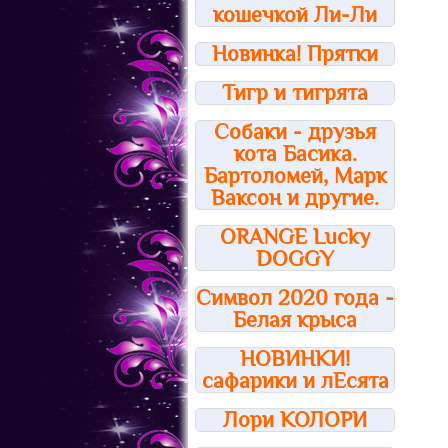
кошечкой Ли-Ли
Новинка! Прятки
Тигр и тигрята
Собаки - друзья
кота Басика.
Бартоломей, Марк
Ваксон и другие.
ORANGE Lucky
DOGGY
Символ 2020 года -
Белая крыса
НОВИНКИ!
сафарики и лЕсята
Лори КОЛОРИ