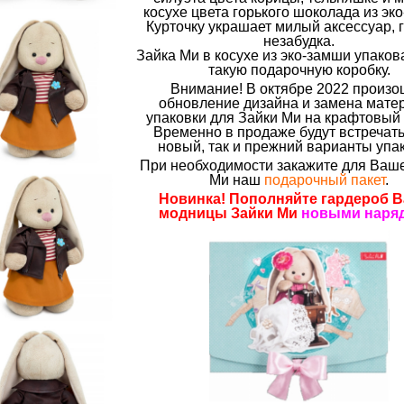
косухе цвета горького шоколада из эк
Курточку украшает милый аксессуар, 
незабудка.
Зайка Ми в косухе из эко-замши упаков
такую подарочную коробку.
Внимание! В октябре 2022 произ
обновление дизайна и замена мате
упаковки для Зайки Ми на крафтовый 
Временно в продаже будут встречать
новый, так и прежний варианты упак
При необходимости закажите для Ваш
Ми наш
подарочный пакет
.
Новинка! Пополняйте гардероб 
модницы Зайки Ми
новыми наря