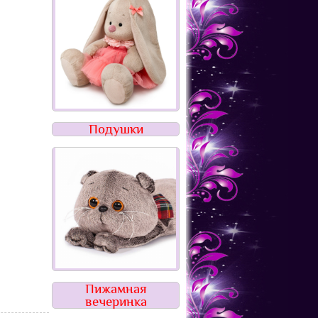
Подушки
Пижамная
вечеринка