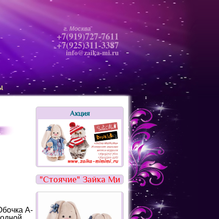
г. Москва
+7(919)727-7611
+7(925)311-3387
info@zaika-mi.ru
ы
Акция
"Стоячие" Зайка Ми
бочка А-
модной