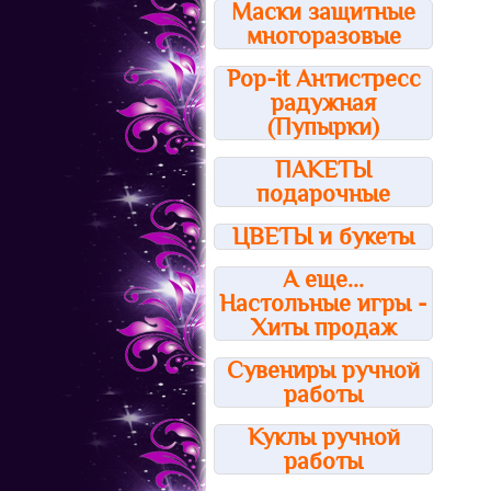
Маски защитные
многоразовые
Pop-it Антистресс
радужная
(Пупырки)
ПАКЕТЫ
подарочные
ЦВЕТЫ и букеты
А еще...
Настольные игры -
Хиты продаж
Сувениры ручной
работы
Куклы ручной
работы