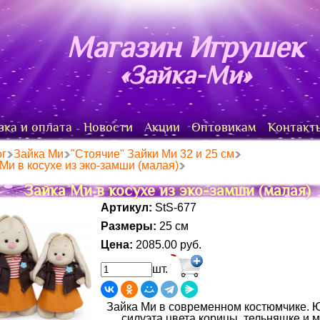
Магазин Игрушек
«Зайка-Ми»
вка и оплата
Новости
Акции
Оптовикам
Контакт
ог
Зайка Ми
"Стоячие" Зайки Ми 32 и 25 см
Ми в косухе из эко-замши (малая)
Зайка Ми в косухе из эко-замши (малая)
Артикул:
StS-677
Размеры:
25 см
Цена:
2085.00
руб.
шт.
Зайка Ми в современном костюмчике. Ю
силуэта цвета корицы, тельняшке и 