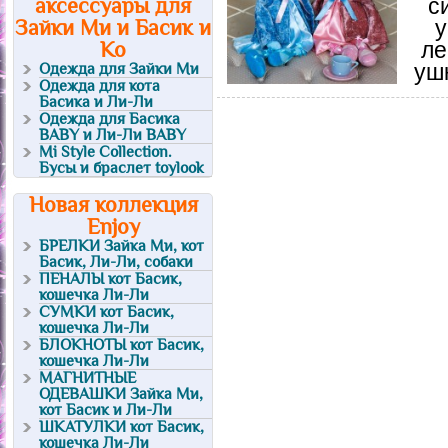
аксессуары для
с
Зайки Ми и Басик и
у
Ко
ле
Одежда для Зайки Ми
уш
Одежда для кота
Басика и Ли-Ли
Одежда для Басика
BABY и Ли-Ли BABY
Mi Style Collection.
Бусы и браслет toylook
Новая коллекция
Enjoy
БРЕЛКИ Зайка Ми, кот
Басик, Ли-Ли, собаки
ПЕНАЛЫ кот Басик,
кошечка Ли-Ли
СУМКИ кот Басик,
кошечка Ли-Ли
БЛОКНОТЫ кот Басик,
кошечка Ли-Ли
МАГНИТНЫЕ
ОДЕВАШКИ Зайка Ми,
кот Басик и Ли-Ли
ШКАТУЛКИ кот Басик,
кошечка Ли-Ли