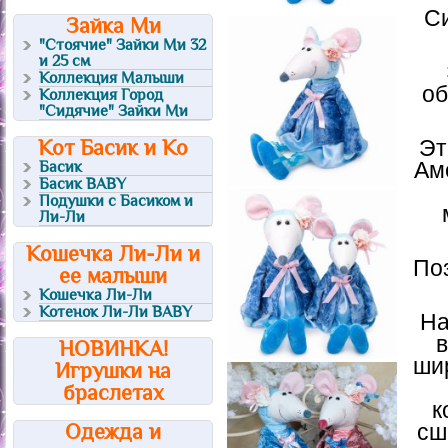
Си
Зайка Ми
"Стоячие" Зайки Ми 32
и 25 см
Коллекция Малыши
об
Коллекция Город
"Сидячие" Зайки Ми
Кот Басик и Ко
Эт
Басик
Ам
Басик BABY
Подушки с Басиком и
Ли-Ли
Кошечка Ли-Ли и
По
ее малыши
Кошечка Ли-Ли
Котенок Ли-Ли BABY
На
в
НОВИНКА!
ши
Игрушки на
браслетах
к
Одежда и
сш