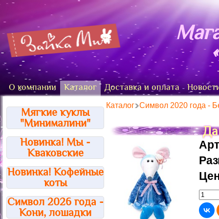
Мага
О компании
Каталог
Доставка и оплата
Новост
Каталог
Символ 2020 года - Б
Мягкие куклы
"Минималини"
Да
Новинка! Мы -
Арт
Кваковские
Ра
Новинка! Кофейные
Цен
коты
Символ 2026 года -
Кони, лошадки