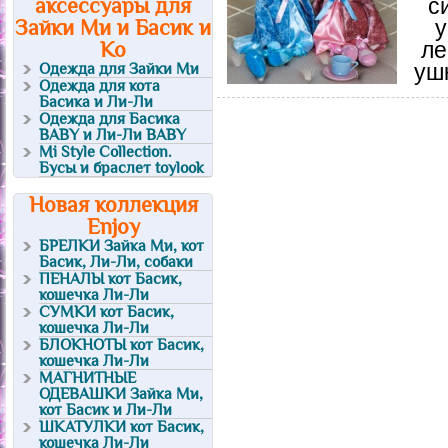
аксессуары для
с
Зайки Ми и Басик и
у
Ко
ле
Одежда для Зайки Ми
уш
Одежда для кота
Басика и Ли-Ли
Одежда для Басика
BABY и Ли-Ли BABY
Mi Style Collection.
Бусы и браслет toylook
Новая коллекция
Enjoy
БРЕЛКИ Зайка Ми, кот
Басик, Ли-Ли, собаки
ПЕНАЛЫ кот Басик,
кошечка Ли-Ли
СУМКИ кот Басик,
кошечка Ли-Ли
БЛОКНОТЫ кот Басик,
кошечка Ли-Ли
МАГНИТНЫЕ
ОДЕВАШКИ Зайка Ми,
кот Басик и Ли-Ли
ШКАТУЛКИ кот Басик,
кошечка Ли-Ли