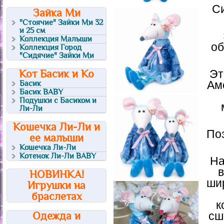
Си
Зайка Ми
"Стоячие" Зайки Ми 32
и 25 см
Коллекция Малыши
об
Коллекция Город
"Сидячие" Зайки Ми
Кот Басик и Ко
Эт
Басик
Ам
Басик BABY
Подушки с Басиком и
Ли-Ли
Кошечка Ли-Ли и
По
ее малыши
Кошечка Ли-Ли
Котенок Ли-Ли BABY
На
в
НОВИНКА!
ши
Игрушки на
браслетах
к
Одежда и
сш