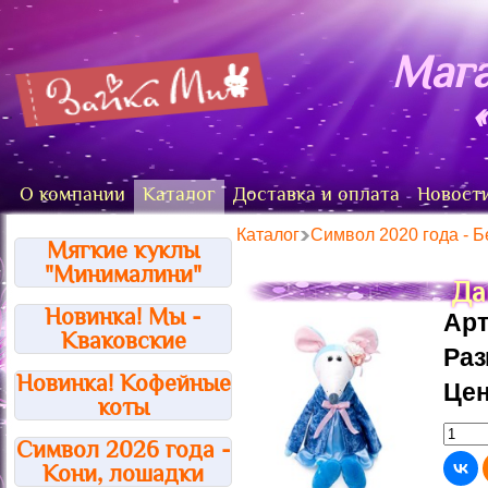
Мага
О компании
Каталог
Доставка и оплата
Новост
Каталог
Символ 2020 года - Б
Мягкие куклы
"Минималини"
Да
Новинка! Мы -
Арт
Кваковские
Ра
Новинка! Кофейные
Цен
коты
Символ 2026 года -
Кони, лошадки