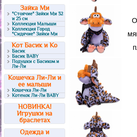
Зайка Ми
"Стоячие" Зайки Ми 32
и 25 см
О
Коллекция Малыши
Коллекция Город
мя
"Сидячие" Зайки Ми
Кот Басик и Ко
п
Басик
Басик BABY
Подушки с Басиком и
Ли-Ли
Кошечка Ли-Ли и
ее малыши
Кошечка Ли-Ли
Котенок Ли-Ли BABY
НОВИНКА!
Игрушки на
браслетах
Одежда и